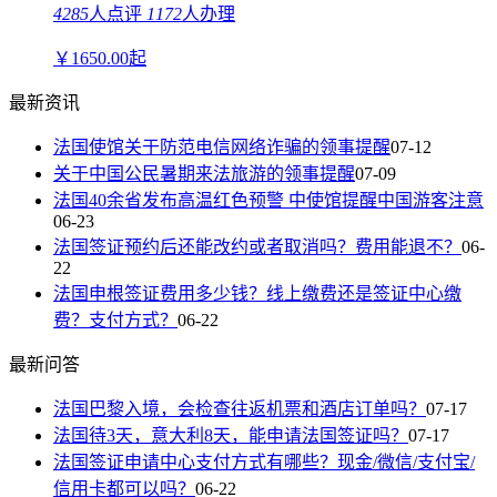
4285
人点评
1172
人办理
￥
1650.00
起
最新资讯
法国使馆关于防范电信网络诈骗的领事提醒
07-12
关于中国公民暑期来法旅游的领事提醒
07-09
法国40余省发布高温红色预警 中使馆提醒中国游客注意
06-23
法国签证预约后还能改约或者取消吗？费用能退不？
06-
22
法国申根签证费用多少钱？线上缴费还是签证中心缴
费？支付方式？
06-22
最新问答
法国巴黎入境，会检查往返机票和酒店订单吗？
07-17
法国待3天，意大利8天，能申请法国签证吗？
07-17
法国签证申请中心支付方式有哪些？现金/微信/支付宝/
信用卡都可以吗？
06-22