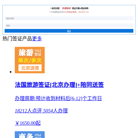
一站式办签！
【免费提供】
签证方案&签证材料
125全球签证代办
24小时签证热线：400-9927-125
提交
热门签证产品
更多
法国旅游签证[北京办理]+陪同送签
办理周期:预计收到材料后[6-12]个工作日
18212
人点评
5054
人办理
￥
1650.00
起