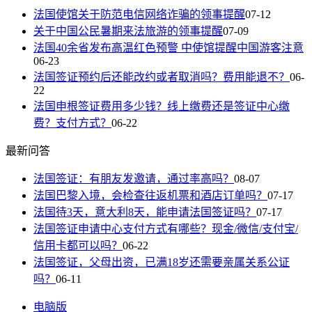
法国使馆关于防范电信网络诈骗的领事提醒
07-12
关于中国公民暑期来法旅游的领事提醒
07-09
法国40余省发布高温红色预警 中使馆提醒中国游客注意
06-23
法国签证预约后还能改约或者取消吗？费用能退不？
06-
22
法国申根签证费用多少钱？线上缴费还是签证中心缴
费？支付方式？
06-22
最新问答
法国签证：有朋友发邀请，通过率高吗？
08-07
法国巴黎入境，会检查往返机票和酒店订单吗？
07-17
法国待3天，意大利8天，能申请法国签证吗？
07-17
法国签证申请中心支付方式有哪些？现金/微信/支付宝/
信用卡都可以吗？
06-22
法国签证，父母出资，已满18岁还需要亲属关系公证
吗？
06-11
电脑版