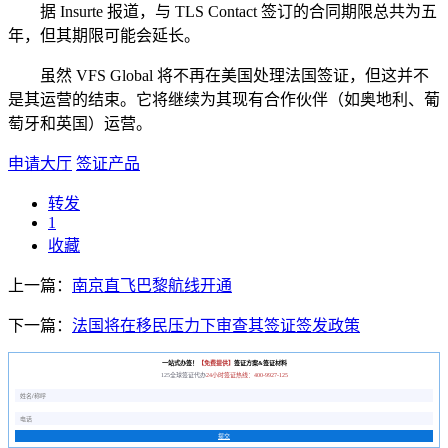
据 Insurte 报道，与 TLS Contact 签订的合同期限总共为五
年，但其期限可能会延长。
虽然 VFS Global 将不再在美国处理法国签证，但这并不
是其运营的结束。它将继续为其现有合作伙伴（如奥地利、葡
萄牙和英国）运营。
申请大厅
签证产品
转发
1
收藏
上一篇：
南京直飞巴黎航线开通
下一篇：
法国将在移民压力下审查其签证签发政策
一站式办签！
【免费提供】
签证方案&签证材料
125全球签证代办
24小时签证热线：400-9927-125
提交